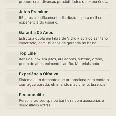
proporcionar diversas possibilidades de experiência,
inclusive com controle de fluxo e abertura
individualizada, bem como a mais robusta
Jatos Premium
motobomba do mercado – uma exclusividade
55 jatos cientificamente distribuídos para melhor
Amazon Spa focada em seu bem-estar.
experiência do usuário.
Garantia 05 Anos
Estrutura dupla em Fibra de Vidro + acrílico sanitário
importado, com 05 anos de garantia no brilho.
Top Line
Itens de inox em jatos, arejadores, sucção, dreno,
ponto de abastecimento, ladrão. Materiais nobres
para sua experiência de uso e conservação.
Experiência Olfativa
Sistema auto drenante que proporciona zero contato
com água parada, eliminando mau cheiro. Essencial
para sua experiência de uso.
Personnalite
Personalize seu spa ou banheira com acessórios e
dispositivos extras.