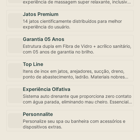
experiência de massagem super relaxante, inclusive
com controle de fluxo e abertura individualizada,
bem como a mais robusta motobomba do mercado –
Jatos Premium
uma exclusividade Amazon Spa focada em seu bem-
14 jatos cientificamente distribuídos para melhor
estar.
experiência do usuário.
Garantia 05 Anos
Estrutura dupla em Fibra de Vidro + acrílico sanitário,
com 05 anos de garantia no brilho.
Top Line
Itens de inox em jatos, arejadores, sucção, dreno,
ponto de abastecimento, ladrão. Materiais nobres
para sua experiência de uso e conservação.
Experiência Olfativa
Sistema auto drenante que proporciona zero contato
com água parada, eliminando mau cheiro. Essencial
para sua experiência de uso.
Personnalite
Personalize seu spa ou banheira com acessórios e
dispositivos extras.