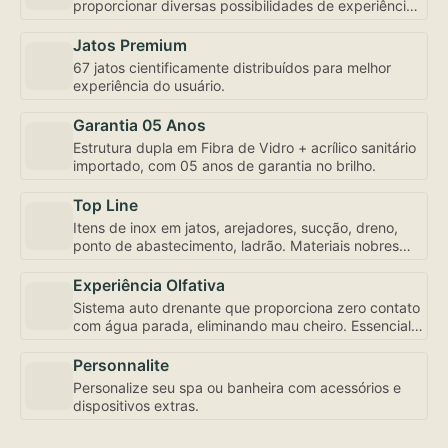
proporcionar diversas possibilidades de experiência,
inclusive com controle de fluxo e abertura
individualizada, bem como a mais robusta
Jatos Premium
motobomba do mercado – uma exclusividade
67 jatos cientificamente distribuídos para melhor
Amazon Spa focada em seu bem-estar.
experiência do usuário.
Garantia 05 Anos
Estrutura dupla em Fibra de Vidro + acrílico sanitário
importado, com 05 anos de garantia no brilho.
Top Line
Itens de inox em jatos, arejadores, sucção, dreno,
ponto de abastecimento, ladrão. Materiais nobres
para sua experiência de uso e conservação.
Experiência Olfativa
Sistema auto drenante que proporciona zero contato
com água parada, eliminando mau cheiro. Essencial
para sua experiência de uso.
Personnalite
Personalize seu spa ou banheira com acessórios e
dispositivos extras.